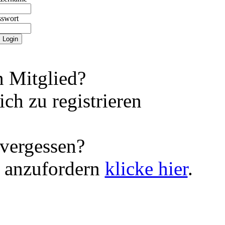
sswort
 Mitglied?
ch zu registrieren
vergessen?
 anzufordern
klicke hier
.