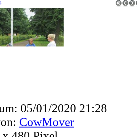
4
tum: 05/01/2020 21:28
von:
CowMover
x 480 Pixel