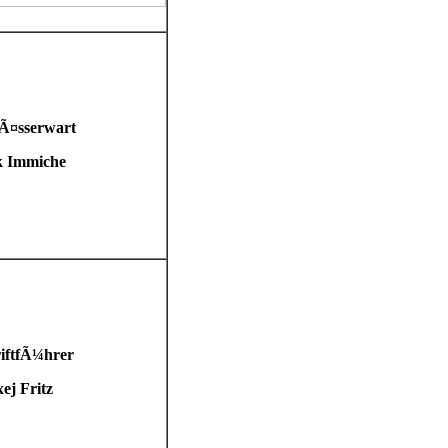
Ã¤sserwart
k Immiche
riftfÃ¼hrer
ej Fritz