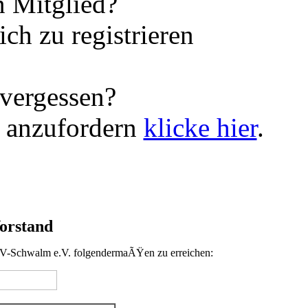
 Mitglied?
ch zu registrieren
vergessen?
 anzufordern
klicke hier
.
orstand
SFV-Schwalm e.V. folgendermaÃŸen zu erreichen: