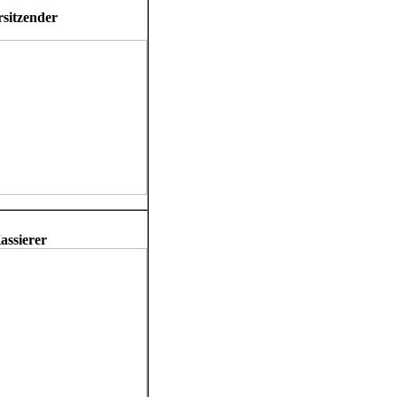
rsitzender
assierer