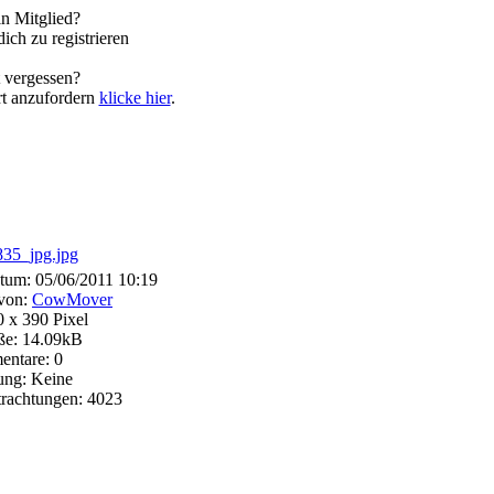
n Mitglied?
ich zu registrieren
 vergessen?
t anzufordern
klicke hier
.
atum: 05/06/2011 10:19
 von:
CowMover
 x 390 Pixel
ße: 14.09kB
ntare: 0
ung: Keine
trachtungen: 4023